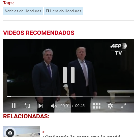
Tags:
Noticias de Honduras
El Heraldo Honduras
VIDEOS RECOMENDADOS
0
RELACIONADAS:
of
45
seconds