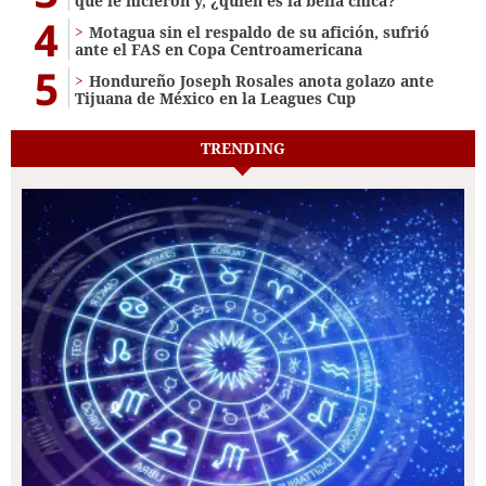
que le hicieron y, ¿quién es la bella chica?
4
Motagua sin el respaldo de su afición, sufrió
ante el FAS en Copa Centroamericana
5
Hondureño Joseph Rosales anota golazo ante
Tijuana de México en la Leagues Cup
TRENDING