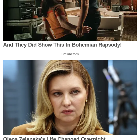
And They Did Show This In Bohemian Rapsody!
Brainberries
Olena Zelenska's Life Changed Overnight