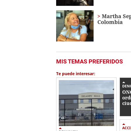
Martha Sep
Colombia
MIS TEMAS PREFERIDOS
Te puede interesar:
DEN
ONG
ord
ciu
nac
inc
ACC