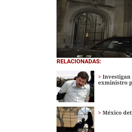
0
RELACIONADAS:
seconds
of
1
Investigan
minute,
exministro 
41
seconds
Volume
0%
México det