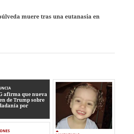
úlveda muere tras una eutanasia en
UNCIA
 afirma que nueva
en de Trump sobre
dadanía por
imiento es
onstitucional
IONES