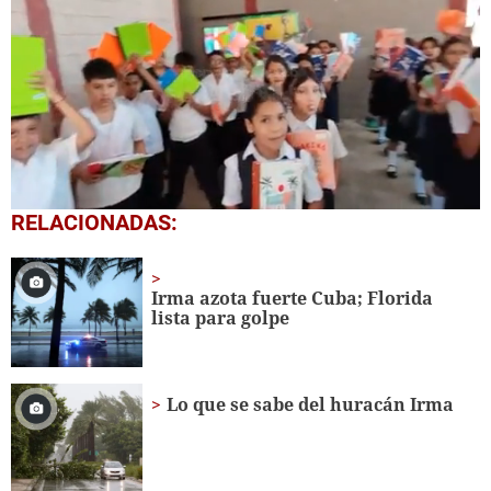
0
RELACIONADAS:
seconds
of
1
minute,
Irma azota fuerte Cuba; Florida
56
lista para golpe
seconds
Lo que se sabe del huracán Irma