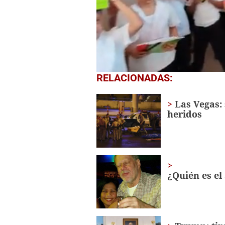
0
RELACIONADAS:
seconds
of
1
Las Vegas:
minute,
heridos
56
seconds
Volume
0%
¿Quién es el