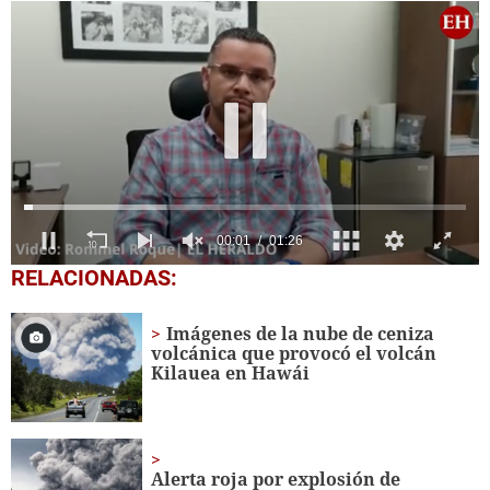
0
RELACIONADAS:
seconds
of
1
Imágenes de la nube de ceniza
minute,
volcánica que provocó el volcán
26
Kilauea en Hawái
seconds
Alerta roja por explosión de