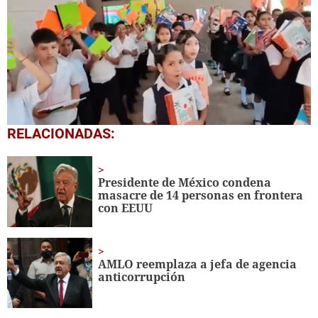
0
RELACIONADAS:
seconds
of
1
minute,
Presidente de México condena
56
masacre de 14 personas en frontera
seconds
con EEUU
AMLO reemplaza a jefa de agencia
anticorrupción