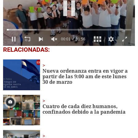
0
RELACIONADAS:
seconds
of
1
minute,
Nueva ordenanza entra en vigor a
56
partir de las 9:00 am de este lunes
seconds
30 de marzo
Cuatro de cada diez humanos,
confinados debido a la pandemia