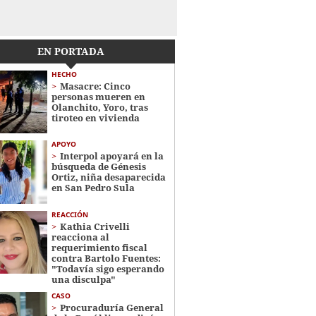
EN PORTADA
HECHO
Masacre: Cinco
personas mueren en
Olanchito, Yoro, tras
tiroteo en vivienda
APOYO
Interpol apoyará en la
búsqueda de Génesis
Ortiz, niña desaparecida
en San Pedro Sula
REACCIÓN
Kathia Crivelli
reacciona al
requerimiento fiscal
contra Bartolo Fuentes:
"Todavía sigo esperando
una disculpa"
CASO
Procuraduría General