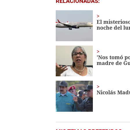
RELACIONADAS:
seconds
of
2
minutes,
El misterios
59
noche del lu
seconds
Volume
0%
'Nos tomó po
madre de G
Nicolás Madu