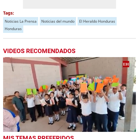
Tags:
Noticias La Prensa
Noticias del mundo
El Heraldo Honduras
Honduras
VIDEOS RECOMENDADOS
0
MIS TEMAS PREFERIDOS
seconds