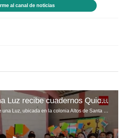
rme al canal de noticias
Escuela Enciende una Luz recibe cuadernos Quick, gracias a la Maratón del Saber
Los niños de la escuela Enciende una Luz, ubicada en la colonia Altos de Santa Rosa, al sur de Tegucigalpa, recibieron cuadernos Quick como parte de la Campaña Maratón del Saber.