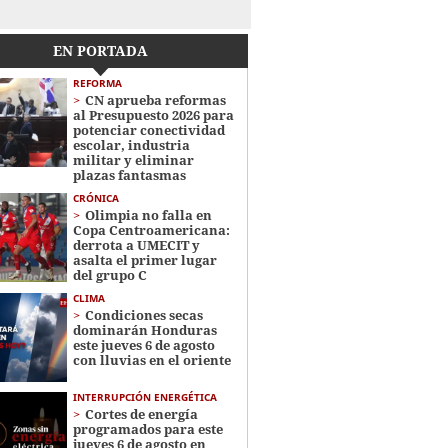
EN PORTADA
REFORMA
CN aprueba reformas
al Presupuesto 2026 para
potenciar conectividad
escolar, industria
militar y eliminar
plazas fantasmas
CRÓNICA
Olimpia no falla en
Copa Centroamericana:
derrota a UMECIT y
asalta el primer lugar
del grupo C
CLIMA
Condiciones secas
dominarán Honduras
este jueves 6 de agosto
con lluvias en el oriente
INTERRUPCIÓN ENERGÉTICA
Cortes de energía
programados para este
jueves 6 de agosto en