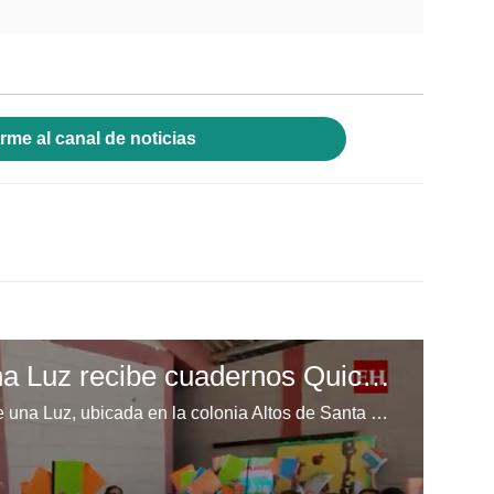
rme al canal de noticias
Escuela Enciende una Luz recibe cuadernos Quick, gracias a la Maratón del Saber
Los niños de la escuela Enciende una Luz, ubicada en la colonia Altos de Santa Rosa, al sur de Tegucigalpa, recibieron cuadernos Quick como parte de la Campaña Maratón del Saber.