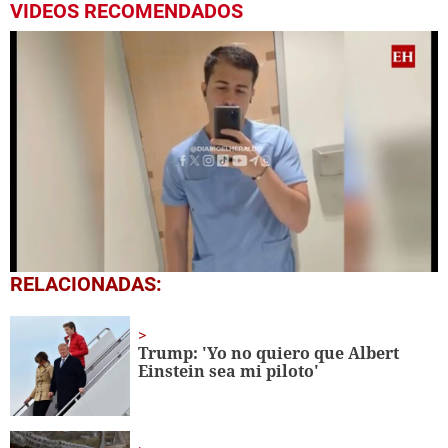
VIDEOS RECOMENDADOS
0
RELACIONADAS:
seconds
of
1
minute,
Trump: 'Yo no quiero que Albert
37
Einstein sea mi piloto'
seconds