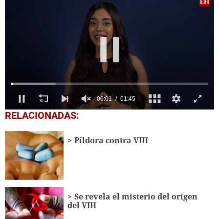
0
RELACIONADAS:
seconds
of
1
Píldora contra VIH
minute,
45
seconds
Se revela el misterio del origen
del VIH