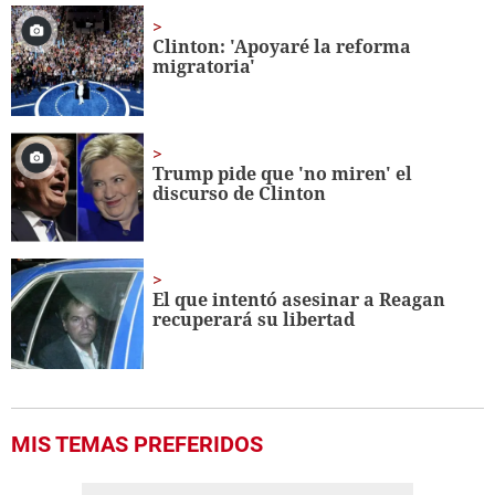
2
minutes,
Clinton: 'Apoyaré la reforma
2
migratoria'
seconds
Trump pide que 'no miren' el
discurso de Clinton
El que intentó asesinar a Reagan
recuperará su libertad
MIS TEMAS PREFERIDOS