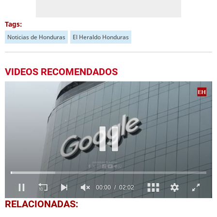
Tags:
Noticias de Honduras
El Heraldo Honduras
VIDEOS RECOMENDADOS
0
RELACIONADAS:
seconds
of