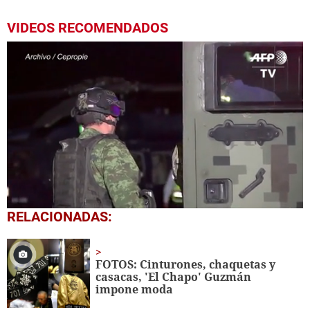
VIDEOS RECOMENDADOS
0
RELACIONADAS:
seconds
of
1
minute,
FOTOS: Cinturones, chaquetas y
20
casacas, 'El Chapo' Guzmán
seconds
impone moda