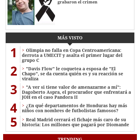
grabaron el crimen
MÁS VISTO
1
Olimpia no falla en Copa Centroamericana:
derrota a UMECIT y asalta el primer lugar del
grupo C
2
"Davis Flow" le coquetea a esposa de "El
Chapo", se da cuenta quién es y su reacción se
viraliza
3
"A ver si tiene valor de amenazarme a mí":
Dagoberto Aspra, el procurador que enfrentará a
JOH en el caso Pandora II
4
¿En qué departamentos de Honduras hay más
niños con nombres de futbolistas famosos?
5
Real Madrid cerrará el fichaje más caro de su
historia: Los millones que pagará por Diomande
TRENDING