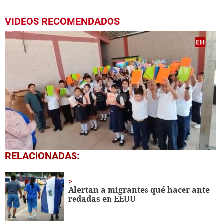
VIDEOS RECOMENDADOS
0
RELACIONADAS:
seconds
of
1
minute,
Alertan a migrantes qué hacer ante
56
redadas en EEUU
seconds