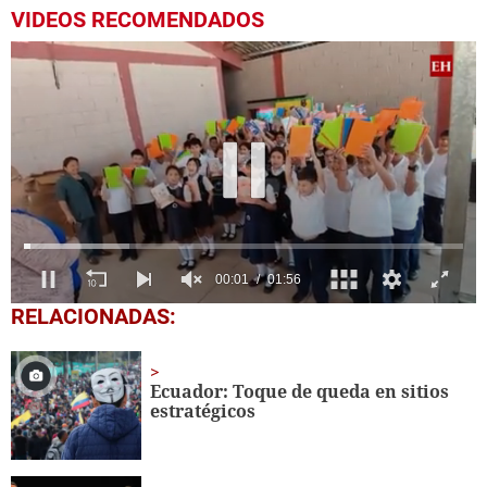
VIDEOS RECOMENDADOS
0
RELACIONADAS:
seconds
of
1
minute,
Ecuador: Toque de queda en sitios
56
estratégicos
seconds