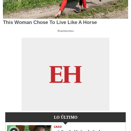
This Woman Chose To Live Like A Horse
Brainberries
LO ÚLTIMO
CASO