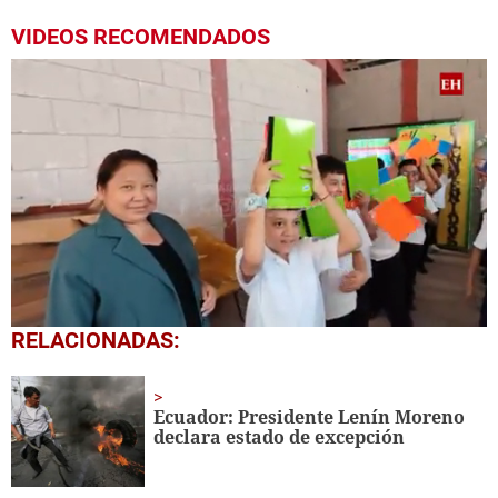
VIDEOS RECOMENDADOS
0
RELACIONADAS:
of
1
minute,
56
Ecuador: Presidente Lenín Moreno
seconds
declara estado de excepción