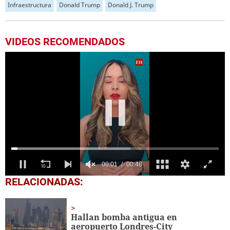
Infraestructura
Donald Trump
Donald J. Trump
VIDEOS RECOMENDADOS
0
RELACIONADAS:
seconds
of
48
seconds
Hallan bomba antigua en
aeropuerto Londres-City