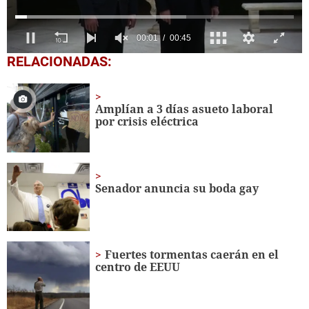
0
RELACIONADAS:
seconds
of
45
seconds
Amplían a 3 días asueto laboral
por crisis eléctrica
Senador anuncia su boda gay
Fuertes tormentas caerán en el
centro de EEUU