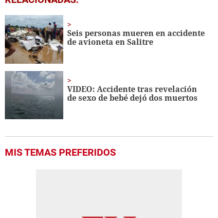
seconds
of
3
minutes,
Seis personas mueren en accidente
9
de avioneta en Salitre
seconds
VIDEO: Accidente tras revelación
de sexo de bebé dejó dos muertos
MIS TEMAS PREFERIDOS