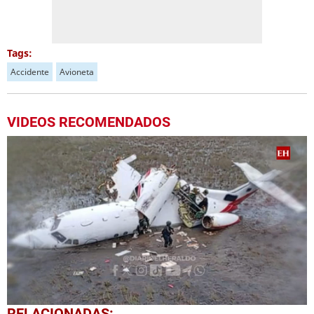
Tags:
Accidente
Avioneta
VIDEOS RECOMENDADOS
0
RELACIONADAS: