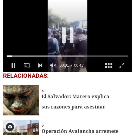
0
RELACIONADAS:
seconds
of
43
seconds
El Salvador: Marero explica
sus razones para asesinar
Operación Avalancha arremete