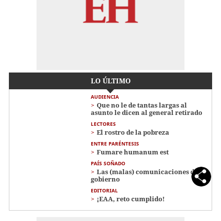
LO ÚLTIMO
AUDIENCIA
Que no le de tantas largas al
asunto le dicen al general retirado
LECTORES
El rostro de la pobreza
ENTRE PARÉNTESIS
Fumare humanum est
PAÍS SOÑADO
Las (malas) comunicaciones del
gobierno
EDITORIAL
¡EAA, reto cumplido!