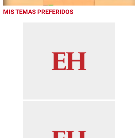
0
MIS TEMAS PREFERIDOS
seconds
of
20
seconds