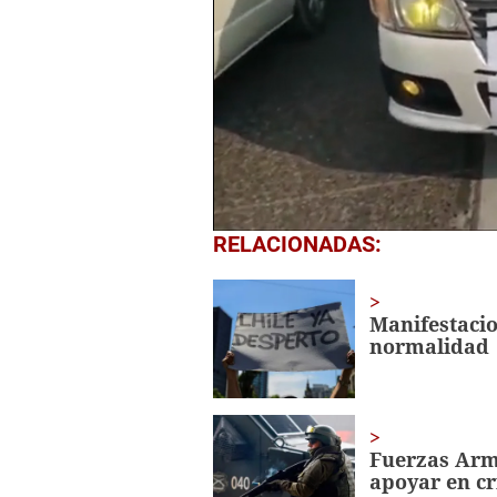
0
RELACIONADAS:
seconds
of
58
seconds
Volume
Manifestacio
0%
normalidad
Fuerzas Arma
apoyar en cr