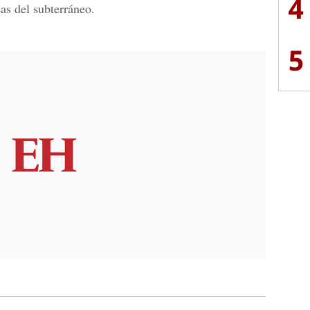
4
eas del subterráneo.
5