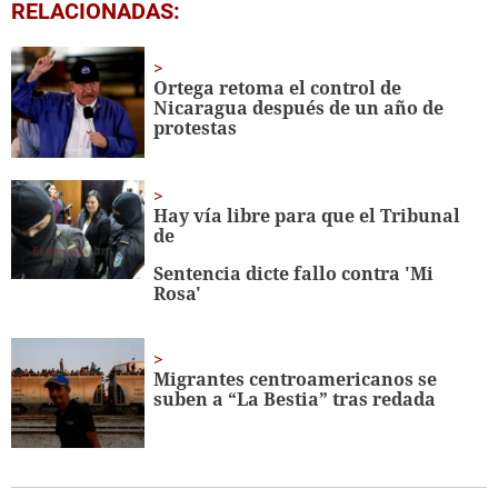
0
RELACIONADAS:
seconds
of
1
minute,
Ortega retoma el control de
56
Nicaragua después de un año de
seconds
protestas
Hay vía libre para que el Tribunal
de
Sentencia dicte fallo contra 'Mi
Rosa'
Migrantes centroamericanos se
suben a “La Bestia” tras redada