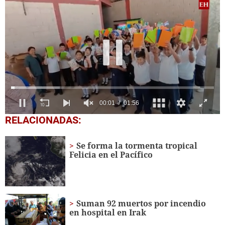
0
RELACIONADAS:
of
1
minute,
Se forma la tormenta tropical
56
Felicia en el Pacífico
seconds
Suman 92 muertos por incendio
en hospital en Irak