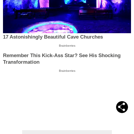
17 Astonishingly Beautiful Cave Churches
Brainberries
Remember This Kick-Ass Star? See His Shocking
Transformation
Brainberries