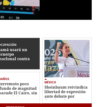
OCUPACIÓN
amá usará un
icuerpo
oclonal contra
us respiratorio que
matado 13 niños
 DAÑOS
MÉXICO
terremoto poco
Sheinbaum reivindica
fundo de magnitud
libertad de expresión
 sacude El Cairo, sin
ante debate por
vocar daños
derechos de
audiencias