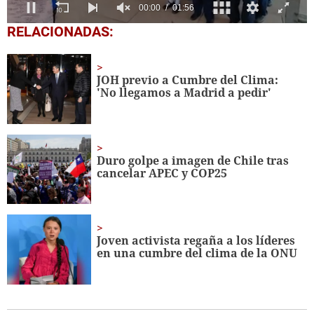
0
RELACIONADAS:
seconds
of
1
minute,
JOH previo a Cumbre del Clima:
56
'No llegamos a Madrid a pedir'
seconds
Duro golpe a imagen de Chile tras
cancelar APEC y COP25
Joven activista regaña a los líderes
en una cumbre del clima de la ONU