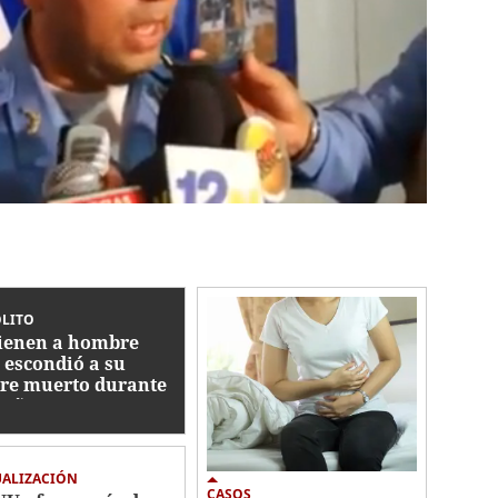
ÓLITO
ienen a hombre
 escondió a su
re muerto durante
 años en un
gelador
UALIZACIÓN
CASOS