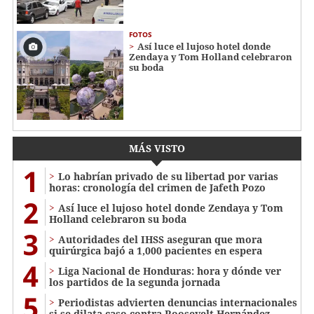
FOTOS
Así luce el lujoso hotel donde
Zendaya y Tom Holland celebraron
su boda
MÁS VISTO
1
Lo habrían privado de su libertad por varias
horas: cronología del crimen de Jafeth Pozo
2
Así luce el lujoso hotel donde Zendaya y Tom
Holland celebraron su boda
3
Autoridades del IHSS aseguran que mora
quirúrgica bajó a 1,000 pacientes en espera
4
Liga Nacional de Honduras: hora y dónde ver
los partidos de la segunda jornada
5
Periodistas advierten denuncias internacionales
si se dilata caso contra Roosevelt Hernández