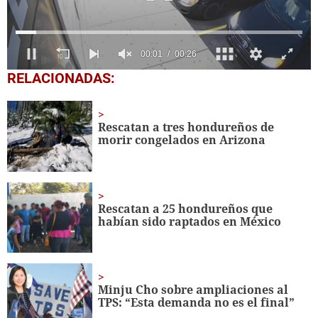
0
RELACIONADAS:
seconds
of
26
seconds
Rescatan a tres hondureños de
morir congelados en Arizona
Rescatan a 25 hondureños que
habían sido raptados en México
Minju Cho sobre ampliaciones al
TPS: “Esta demanda no es el final”