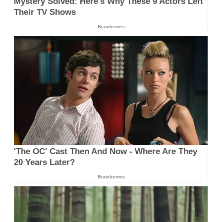
Mystery Solved: Here's Why These 9 Actors Left
Their TV Shows
Brainberries
'The OC' Cast Then And Now - Where Are They
20 Years Later?
Brainberries