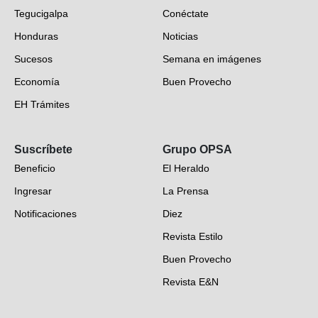
Tegucigalpa
Conéctate
Honduras
Noticias
Sucesos
Semana en imágenes
Economía
Buen Provecho
EH Trámites
Opinión
Suscríbete
Grupo OPSA
EH Verifica
Beneficio
El Heraldo
Fotogalerías
Ingresar
La Prensa
Deportes
Notificaciones
Diez
Videos
Revista Estilo
Hondureños en el mundo
Buen Provecho
Revista E&N
Suscripción