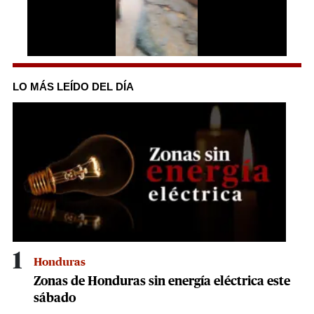
0
seconds
of
LO MÁS LEÍDO DEL DÍA
37
seconds
1
Honduras
Zonas de Honduras sin energía eléctrica este
sábado