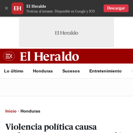
El Heraldo
×
Descargar
Noticias al instante. Disponible en Google y IOS
Lo último
Honduras
Sucesos
Entretenimiento
Inicio
·
Honduras
Violencia política causa