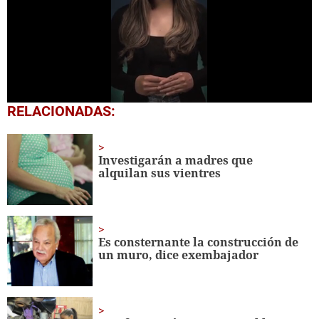
0
RELACIONADAS:
seconds
of
53
seconds
Investigarán a madres que
alquilan sus vientres
Es consternante la construcción de
un muro, dice exembajador