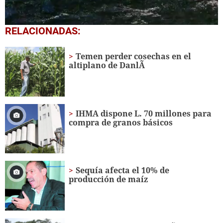
0
RELACIONADAS:
seconds
of
1
Temen perder cosechas en el
minute,
altiplano de DanlÃ­
57
seconds
IHMA dispone L. 70 millones para
compra de granos básicos
Sequía afecta el 10% de
producción de maíz