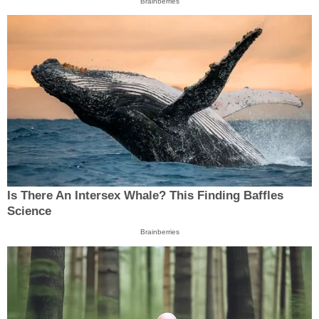
Brainberries
Is There An Intersex Whale? This Finding Baffles
Science
Brainberries