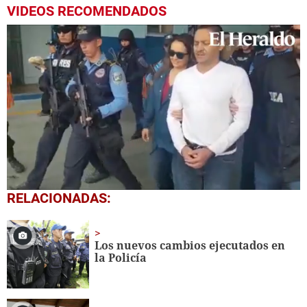
VIDEOS RECOMENDADOS
0
RELACIONADAS:
seconds
of
1
minute,
Los nuevos cambios ejecutados en
54
la Policía
seconds