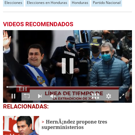
Elecciones
Elecciones en Honduras
Honduras
Partido Nacional
VIDEOS RECOMENDADOS
0
RELACIONADAS:
seconds
of
3
HernÃ¡ndez propone tres
minutes,
superministerios
51
seconds