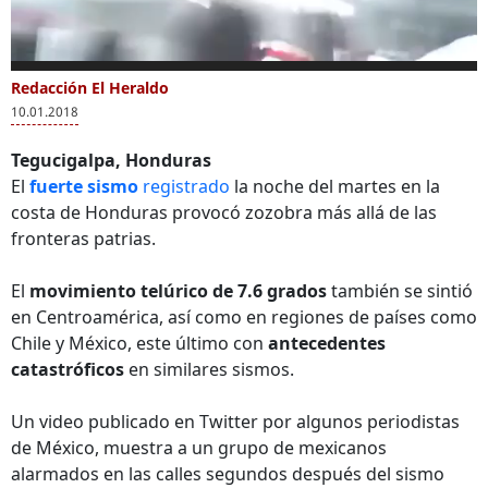
0
seconds
Redacción El Heraldo
Más Videos
of
10.01.2018
0
seconds
Tegucigalpa, Honduras
El
fuerte sismo
registrado
la noche del martes en la
costa de Honduras provocó zozobra más allá de las
Fuerte sismo
Edificio se balancea
Edif
fronteras patrias.
provoca derrumbe
durante fuerte
dura
de un monte en
sismo en Michoacan
estr
El
movimiento telúrico de 7.6 grados
también se sintió
Taiwán
en Centroamérica, así como en regiones de países como
Chile y México, este último con
antecedentes
catastróficos
en similares sismos.
Un video publicado en Twitter por algunos periodistas
de México, muestra a un grupo de mexicanos
alarmados en las calles segundos después del sismo