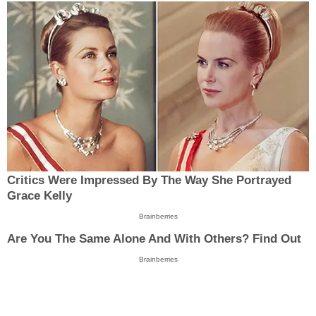
Critics Were Impressed By The Way She Portrayed
Grace Kelly
Brainberries
Are You The Same Alone And With Others? Find Out
Brainberries