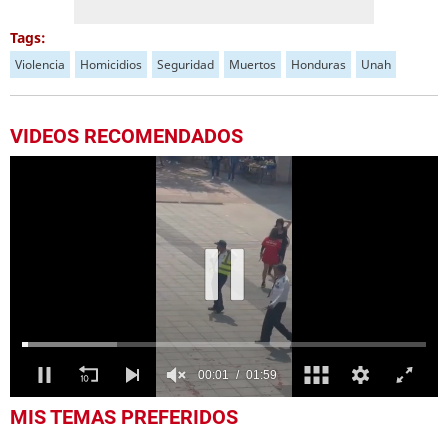
Tags:
Violencia
Homicidios
Seguridad
Muertos
Honduras
Unah
VIDEOS RECOMENDADOS
1
MIS TEMAS PREFERIDOS
second
of