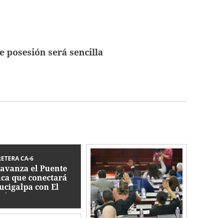
 posesión será sencilla
ETERA CA-6
 avanza el Puente
ca que conectará
ucigalpa con El
aíso