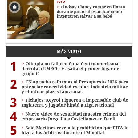
FOTO
Lindsay Clancy rompe en llanto
durante juicio al escuchar cómo
intentaron salvar a su bebé
MÁS VISTO
1
Olimpia no falla en Copa Centroamericana:
derrota a UMECIT y asalta el primer lugar del
grupo C
2
CN aprueba reformas al Presupuesto 2026 para
potenciar conectividad escolar, industria militar
y eliminar plazas fantasmas
3
Fichajes: Keyrol Figueroa a impensable club de
Inglaterra y jugador hindú a Liga Nacional
4
Nuevo video de seguridad muestra crimen del
empresario Jorge Luis Castellanos en Danlí
5
Saíd Martínez revela la prohibición que FIFA le
hizo a los árbitros durante el Mundial