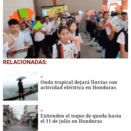
0
RELACIONADAS:
seconds
of
1
minute,
Onda tropical dejará lluvias con
56
actividad eléctrica en Honduras
seconds
Extienden el toque de queda hasta
el 11 de julio en Honduras