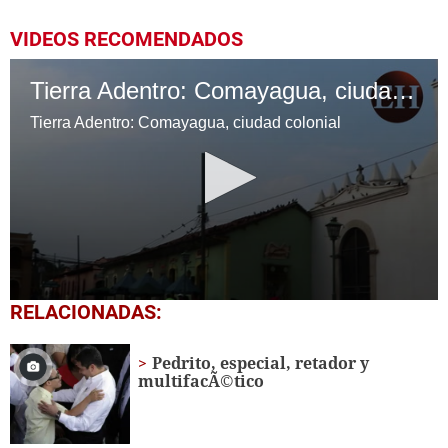
VIDEOS RECOMENDADOS
Tierra Adentro: Comayagua, ciudad colonial
Tierra Adentro: Comayagua, ciudad colonial
0
RELACIONADAS:
seconds
of
4
Pedrito, especial, retador y
minutes,
multifacÃ©tico
38
seconds