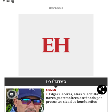
Along
Brainberries
LO ÚLTIMO
CRIMEN
Edgar Cáceres, alias "Cachilla", el
narco guatemalteco asesinado por
presuntos sicarios hondureños