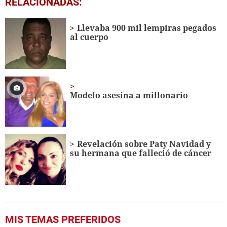
RELACIONADAS:
seconds
of
3
Llevaba 900 mil lempiras pegados
minutes,
al cuerpo
27
seconds
Modelo asesina a millonario
Revelación sobre Paty Navidad y
su hermana que falleció de cáncer
MIS TEMAS PREFERIDOS