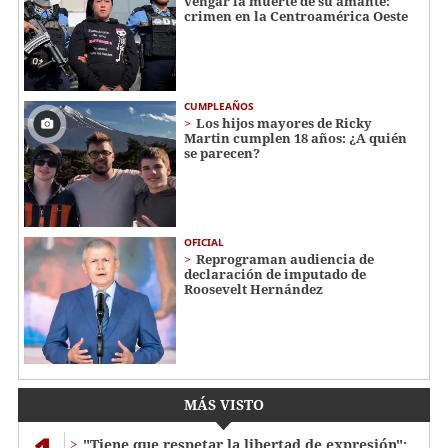
vengar la muerte de su amante:
crimen en la Centroamérica Oeste
CUMPLEAÑOS
Los hijos mayores de Ricky
Martin cumplen 18 años: ¿A quién
se parecen?
OFICIAL
Reprograman audiencia de
declaración de imputado de
Roosevelt Hernández
MÁS VISTO
"Tiene que respetar la libertad de expresión":