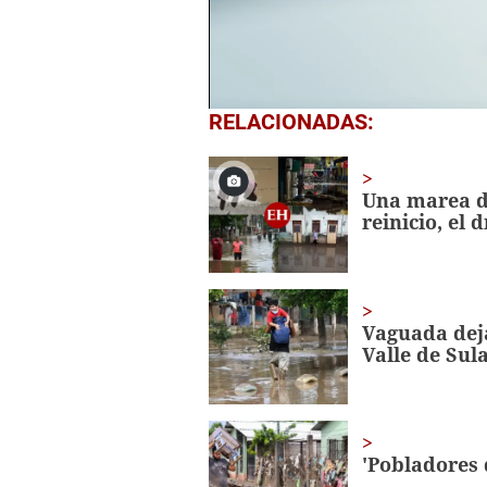
0
RELACIONADAS:
seconds
of
1
minute,
Una marea de
7
reinicio, el
seconds
Volume
0%
Vaguada deja
Valle de Sul
'Pobladores 