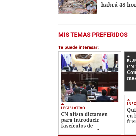
habrá 48 hor
MIS TEMAS PREFERIDOS
Te puede interesar:
REU
CN 
Con
mes
ref
FF 
INF
LEGISLATIVO
Qui
CN alista dictamen
en 
para introducir
fre
fascículos de
mor
principios y valores en