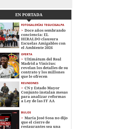
EN PORTADA
FOTOGALERÍAS TEGUCIGALPA
Doce años sembrando
conciencia: EL
HERALDO clausura
Escuelas Amigables con
el Ambiente 2026
OFERTA
Ultimátum del Real
Madrid a Vinicius:
revelan los detalles de su
contrato y los millones
que le ofrecen
REUNIONES
CN y Estado Mayor
Conjunto instalan mesas
para analizar reformas
a Ley de las FF AA
BULOS
María José Sosa no dijo
que el cierre de
restaurantes sea una