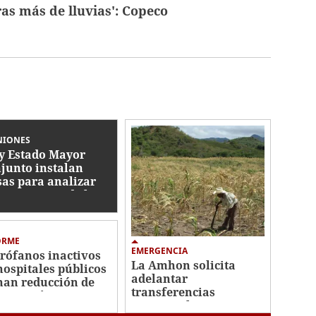
as más de lluvias':
Copeco
NIONES
y Estado Mayor
junto instalan
as para analizar
ormas a Ley de las
AA
ORME
EMERGENCIA
rófanos inactivos
La Amhon solicita
hospitales públicos
adelantar
nan reducción de
transferencias
a quirúrgica
municipales para