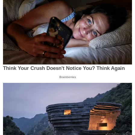
Think Your Crush Doesn't Notice You? Think Again
Brainberries