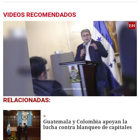
VIDEOS RECOMENDADOS
0
RELACIONADAS:
seconds
of
6
minutes,
Guatemala y Colombia apoyan la
3
lucha contra blanqueo de capitales
seconds