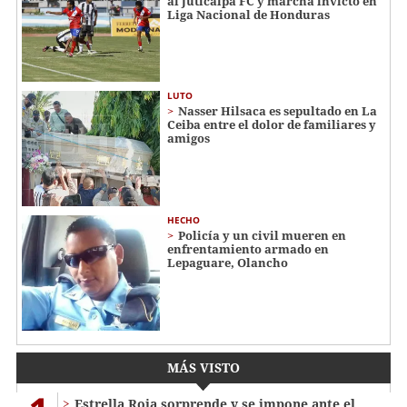
al Juticalpa FC y marcha invicto en
Liga Nacional de Honduras
LUTO
Nasser Hilsaca es sepultado en La
Ceiba entre el dolor de familiares y
amigos
HECHO
Policía y un civil mueren en
enfrentamiento armado en
Lepaguare, Olancho
MÁS VISTO
Estrella Roja sorprende y se impone ante el