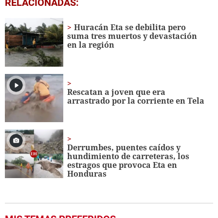
RELACIONADAS:
seconds
of
1
Huracán Eta se debilita pero
minute,
suma tres muertos y devastación
7
en la región
seconds
Rescatan a joven que era
arrastrado por la corriente en Tela
Derrumbes, puentes caídos y
hundimiento de carreteras, los
estragos que provoca Eta en
Honduras