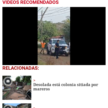
VIDEOS RECOMENDADOS
0
RELACIONADAS:
seconds
of
33
seconds
Desolada está colonia sitiada por
mareros